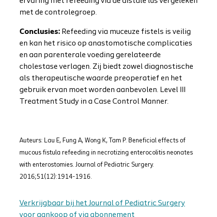
ervaring met refeeding via de distale lus vergeleken
met de controlegroep.
Conclusies:
Refeeding via muceuze fistels is veilig
en kan het risico op anastomotische complicaties
en aan parenterale voeding gerelateerde
cholestase verlagen. Zij biedt zowel diagnostische
als therapeutische waarde preoperatief en het
gebruik ervan moet worden aanbevolen. Level III
Treatment Study in a Case Control Manner.
Auteurs: Lau E, Fung A, Wong K, Tam P. Beneficial effects of
mucous fistula refeeding in necrotizing enterocolitis neonates
with enterostomies. Journal of Pediatric Surgery.
2016;51(12):1914-1916.
Verkrijgbaar bij het Journal of Pediatric Surgery
voor aankoop of via abonnement