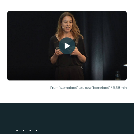
From ‘stomaland’ to a new ‘homeland’ /
9,38
min