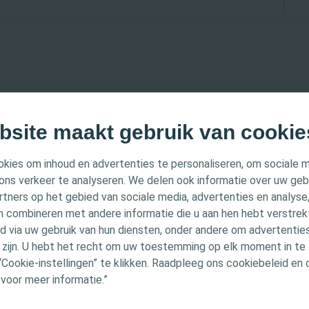
bsite maakt gebruik van cookie
kies om inhoud en advertenties te personaliseren, om sociale 
IJKE INFORMATIE
ons verkeer te analyseren. We delen ook informatie over uw geb
rtners op het gebied van sociale media, advertenties en analyse
 bedoeld voor professionele zorgverleners in België en he
n combineren met andere informatie die u aan hen hebt verstrekt 
 Luxemburg. De inhoud is uitsluitend voor informatie-
 via uw gebruik van hun diensten, onder andere om advertenties
den en is mogelijk niet relevant voor alle jurisdicties. 
u zijn. U hebt het recht om uw toestemming op elk moment in te 
“Cookie-instellingen” te klikken. Raadpleeg ons cookiebeleid en
vies; de verantwoordelijkheid voor de zorg ligt bij de zo
 voor meer informatie.”
bruiksaanwijzing (Instructions for Use (IFU)) voor gedet
ssingen
 producten, zoals gebruiksaanwijzingen, contra-indicati