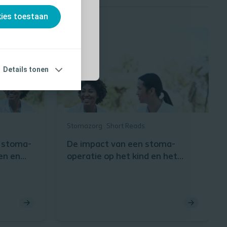
kies toestaan
rlener
Details tonen
Stomazorg
Short Reads
n stoma-
De impact van een stoma-
en en
operatie op het kind en het
gezin begrijpen​