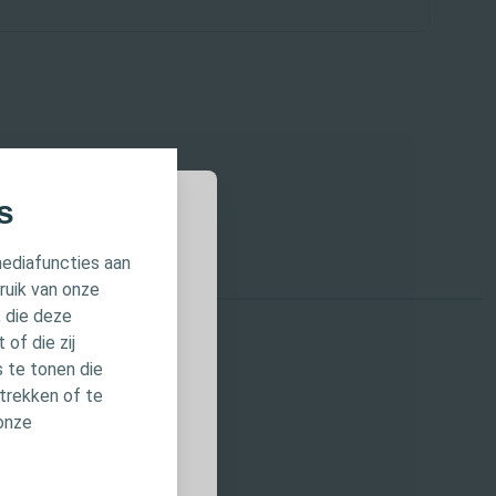
s
mediafuncties aan
ruik van onze
, die deze
t
of die zij
 en
 te tonen die
Coloplast geeft
trekken of te
 onze
rgverlener.
ailleerde
es,