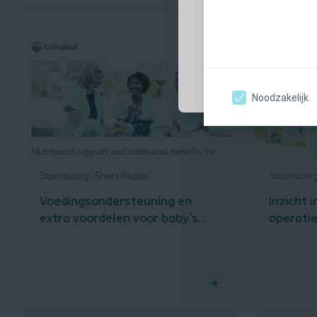
bijwerkingen, 
Ja, ik ben een pr
Noodzakelijk
Stomazorg
Short Reads
Stomazor
Voedingsondersteuning en
Inzicht 
extra voordelen voor baby's
operati
met stoma's
het gezi