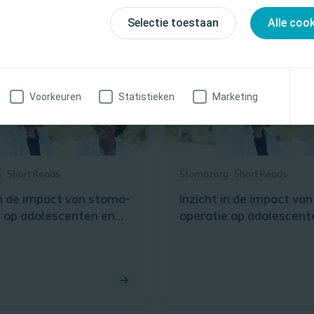
voorzorgsmaatregelen en waarschuwingen.
Selectie toestaan
Alle coo
ofessionele zorgverlener
Nee, ik ben geen professionele zorgve
Voorkeuren
Statistieken
Marketing
g
Short Reads
Stomazorg
Short Reads
in de impact van stoma-
Inzicht in de impact va
e op adolescenten en
operatie op adolescent
n
het gezin