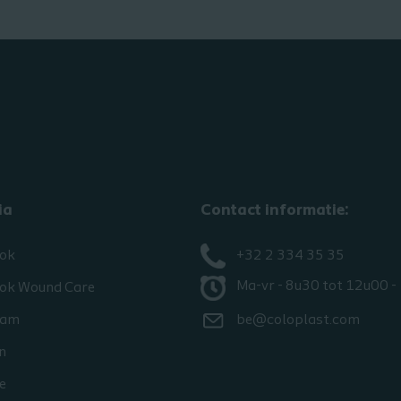
ia
Contact informatie:​
ok
+32 2 334 35 35
Ma-vr - 8u30 tot 12u00 -
ok Wound Care
ram
be@coloplast.com
n
e